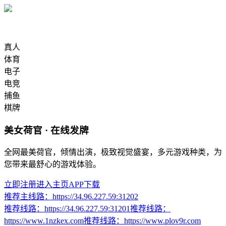
真人
体育
电子
电竞
捕鱼
棋牌
美女荷官 · 在线发牌
全网最美荷官，倾情出演，极致视觉盛宴，多元游戏种类，为
您带来最舒心的游戏体验。
立即注册
进入主页
APP下载
推荐主线路：
https://34.96.227.59:31202
推荐线路：
https://34.96.227.59:31201
推荐线路：
https://www.1nzkex.com
推荐线路：
https://www.plov9r.com