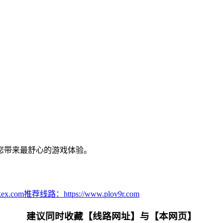
您带来最舒心的游戏体验。
kex.com
推荐线路：
https://www.plov9r.com
建议同时收藏【线路网址】与【本网页】