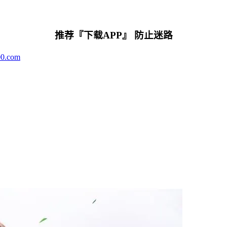
推荐『下载APP』 防止迷路
00.com