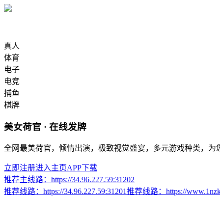
真人
体育
电子
电竞
捕鱼
棋牌
美女荷官 · 在线发牌
全网最美荷官，倾情出演，极致视觉盛宴，多元游戏种类，为
立即注册
进入主页
APP下载
推荐主线路：
https://34.96.227.59:31202
推荐线路：
https://34.96.227.59:31201
推荐线路：
https://www.1nz