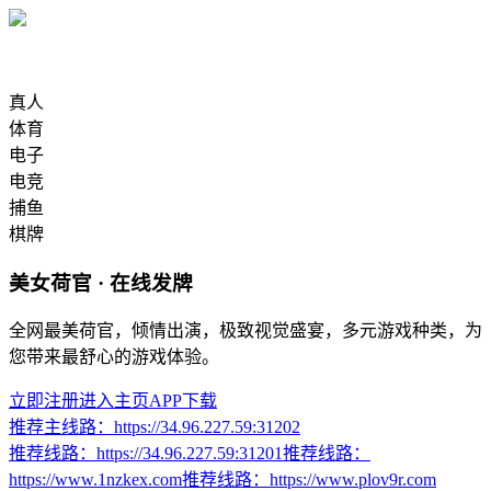
真人
体育
电子
电竞
捕鱼
棋牌
美女荷官 · 在线发牌
全网最美荷官，倾情出演，极致视觉盛宴，多元游戏种类，为
您带来最舒心的游戏体验。
立即注册
进入主页
APP下载
推荐主线路：
https://34.96.227.59:31202
推荐线路：
https://34.96.227.59:31201
推荐线路：
https://www.1nzkex.com
推荐线路：
https://www.plov9r.com