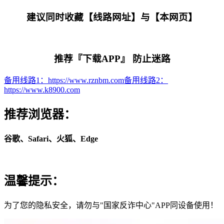
建议同时收藏【线路网址】与【本网页】
推荐『下载APP』 防止迷路
备用线路
1
：
https://www.rznbm.com
备用线路
2
：
https://www.k8900.com
推荐浏览器：
谷歌、Safari、火狐、Edge
温馨提示：
为了您的隐私安全，请勿与"国家反诈中心"APP同设备使用！