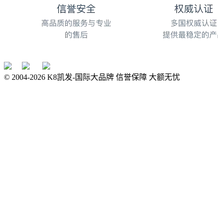
© 2004-
2026
K8凯发-国际大品牌 信誉保障 大额无忧