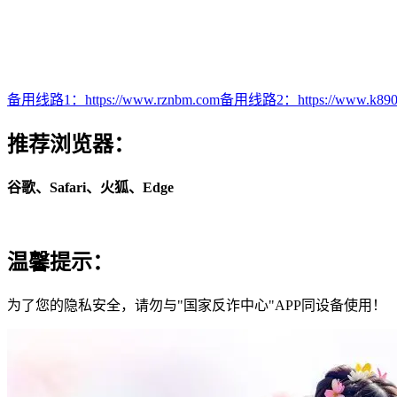
备用线路
1
：
https://www.rznbm.com
备用线路
2
：
https://www.k89
推荐浏览器：
谷歌、Safari、火狐、Edge
温馨提示：
为了您的隐私安全，请勿与"国家反诈中心"APP同设备使用！