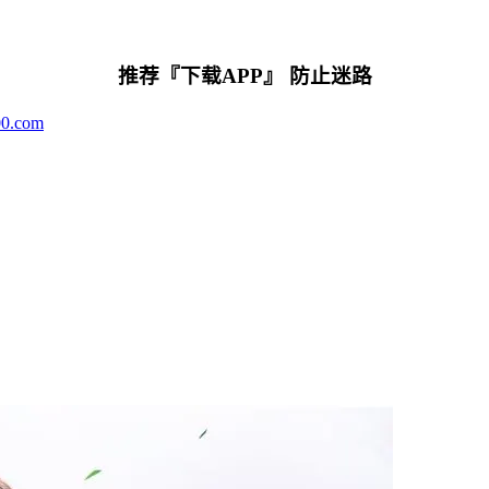
推荐『下载APP』 防止迷路
00.com