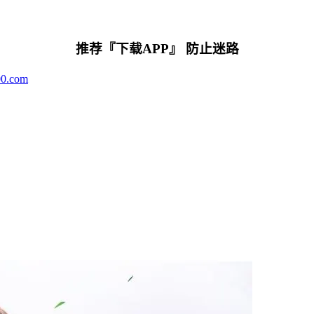
推荐『下载APP』 防止迷路
00.com