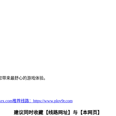
您带来最舒心的游戏体验。
kex.com
推荐线路：
https://www.plov9r.com
建议同时收藏【线路网址】与【本网页】