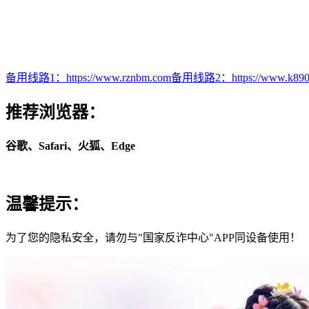
备用线路
1
：
https://www.rznbm.com
备用线路
2
：
https://www.k89
推荐浏览器：
谷歌、Safari、火狐、Edge
温馨提示：
为了您的隐私安全，请勿与"国家反诈中心"APP同设备使用！